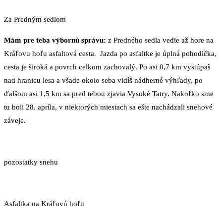
Za Predným sedlom
Mám pre teba výbornú správu:
z Predného sedla vedie až hore na
Kráľovu hoľu asfaltová cesta. Jazda po asfaltke je úplná pohodička,
cesta je široká a povrch celkom zachovalý. Po asi 0,7 km vystúpaš
nad hranicu lesa a všade okolo seba vidíš nádherné výhľady, po
ďalšom asi 1,5 km sa pred tebou zjavia Vysoké Tatry. Nakoľko sme
tu boli 28. apríla, v niektorých miestach sa ešte nachádzali snehové
záveje.
pozostatky snehu
Asfaltka na Kráľovú hoľu