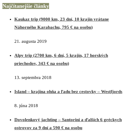
Najčítanejšie články
Kaukaz trip (9000 km, 23 dní, 10 krajín vrátane
Náhorného Karabachu, 795 € na osobu)
21. augusta 2019
Alpy trip (2700 km, 6 dní, 5 krajín, 17 horských
priechodov, 343 € na osobu)
13. septembra 2018
Island – krajina ohňa a ľadu bez cestovky – Westfjords
8. júna 2018
Dovolenkový jachting – Santorini a ďalších 6 gréckych
ostrovov za 9 dní a 590 € na osobu