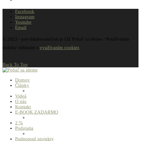
Facebook
Instagram
Youtube
Email
© 2023 - prevádzkovateľom je OZ Pobaľ sa ideme / Používaním
stránky súhlasíte s
využívaním cookies
Back To Top
Domov
Články
Videá
O nás
Kontakt
E-BOOK ZADARMO
2 %
Podujatia
Podporené projekty