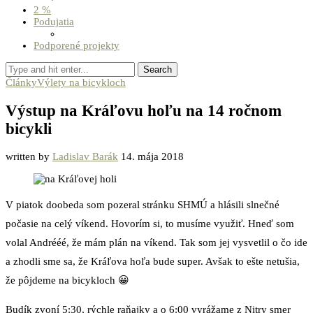
2 %
Podujatia
Podporené projekty
Search
Články
Výlety na bicykloch
Výstup na Kráľovu hoľu na 14 ročnom
bicykli
written by
Ladislav Barák
14. mája 2018
V piatok doobeda som pozeral stránku SHMÚ a hlásili slnečné
počasie na celý víkend. Hovorím si, to musíme využiť. Hneď som
volal Andrééé, že mám plán na víkend. Tak som jej vysvetlil o čo ide
a zhodli sme sa, že Kráľova hoľa bude super. Avšak to ešte netušia,
že pôjdeme na bicykloch 😀
Budík zvoní 5:30, rýchle raňajky a o 6:00 vyrážame z Nitry smer