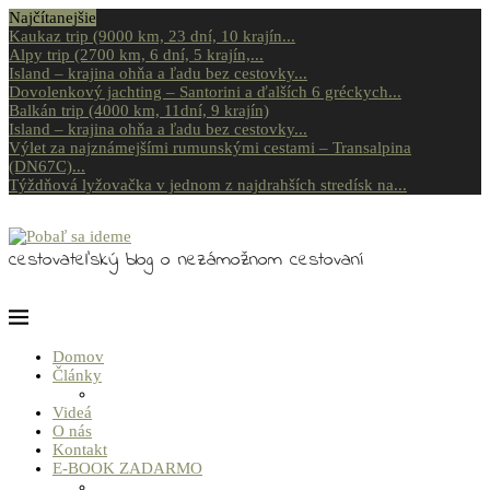
Najčítanejšie
Kaukaz trip (9000 km, 23 dní, 10 krajín...
Alpy trip (2700 km, 6 dní, 5 krajín,...
Island – krajina ohňa a ľadu bez cestovky...
Dovolenkový jachting – Santorini a ďalších 6 gréckych...
Balkán trip (4000 km, 11dní, 9 krajín)
Island – krajina ohňa a ľadu bez cestovky...
Výlet za najznámejšími rumunskými cestami – Transalpina
(DN67C)...
Týždňová lyžovačka v jednom z najdrahších stredísk na...
cestovateľský blog o nezámožnom cestovaní
Domov
Články
Videá
O nás
Kontakt
E-BOOK ZADARMO