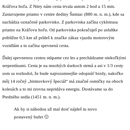
Kráľova hoľa. Z Nitry nám cesta trvala autom 2 hod a 15 min.
Zastavujeme priamo v centre dediny Šumiac (880 m. n. m.), kde sa
nachádza označené parkovisko. Z parkoviska začína cyklotrasa
priamo na Kráľovu hoľu. Od parkoviska pokračuješ po asfaltke
približne 0,5 km až prídeš k značke zákaz vjazdu motorovým
vozidlám a tu začína spevnená cesta.
Ďalej spevnenou cestou stúpame cez les a prechádzame niekoľkými
serpentínami. Cesta je na mnohých úsekoch strmá a asi v 1/3 cesty
som sa rozhodol, že bude najrozumnejšie odopnúť brzdy, nakoľko
môj 14 ročný „birmovkový špeciál“ má značné osmičky na oboch
kolesách a to mi zrovna nepridáva energiu. Dostávame sa do
Predného sedla (1451 m. n. m.).
Ak by si náhodou už mal dosť nájdeš tu novo
postavený bufet 🙂