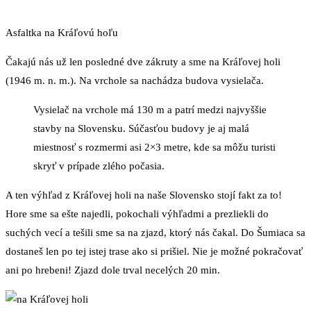
Asfaltka na Kráľovú hoľu
Čakajú nás už len posledné dve zákruty a sme na Kráľovej holi
(1946 m. n. m.). Na vrchole sa nachádza budova vysielača.
Vysielač na vrchole má 130 m a patrí medzi najvyššie
stavby na Slovensku. Súčasťou budovy je aj malá
miestnosť s rozmermi asi 2×3 metre, kde sa môžu turisti
skryť v prípade zlého počasia.
A ten výhľad z Kráľovej holi na naše Slovensko stojí fakt za to!
Hore sme sa ešte najedli, pokochali výhľadmi a prezliekli do
suchých vecí a tešili sme sa na zjazd, ktorý nás čakal. Do Šumiaca sa
dostaneš len po tej istej trase ako si prišiel. Nie je možné pokračovať
ani po hrebeni! Zjazd dole trval necelých 20 min.