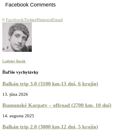
Facebook Comments
6
Facebook
Twitter
Pinterest
Email
Ladislav Barák
Ďaľšie vychytávky
Balkán trip 3.0 (3100 km,13 dní, 6 krajín)
13. júna 2026
Rumunské Karpaty – offroad (2700 km, 10 dní)
14. augusta 2025
Balkán trip 2.0 (3000 km,12 dní, 5 krajín)